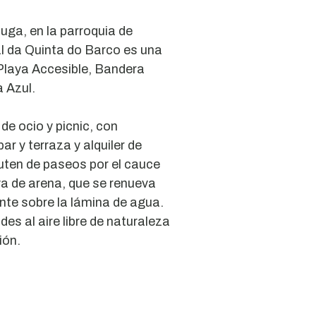
ouga, en la parroquia de
al da Quinta do Barco es una
Playa Accesible, Bandera
 Azul.
e ocio y picnic, con
r y terraza y alquiler de
ruten de paseos por el cauce
ya de arena, que se renueva
ante sobre la lámina de agua.
des al aire libre de naturaleza
ión.
Cascada
de