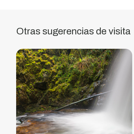
Gresso
Afluente
del
río
Otras sugerencias de visita
Vouga.