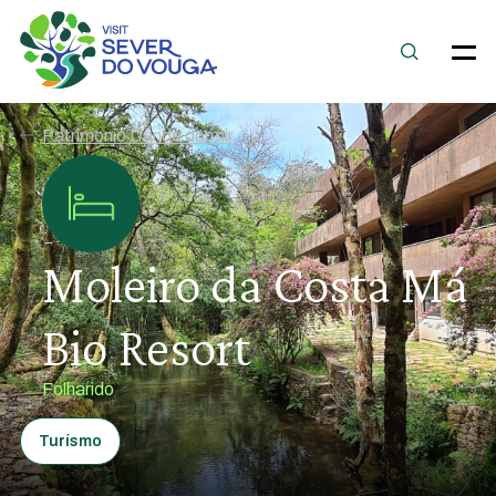
Patrimonio Dónde dormir
Moleiro da Costa Má
Bio Resort
Folharido
Turísmo