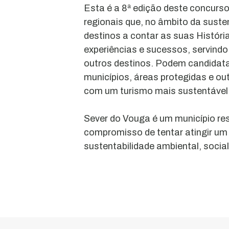
Esta é a 8ª edição deste concurso
regionais que, no âmbito da susten
destinos a contar as suas História
experiências e sucessos, servindo
outros destinos. Podem candidata
municípios, áreas protegidas e o
com um turismo mais sustentável
Rio
Sever do Vouga é um município r
Vouga
compromisso de tentar atingir um
–
sustentabilidade ambiental, socia
Rede
Natura
2000
O