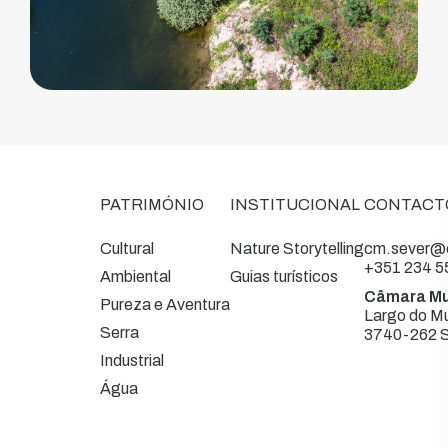
PATRIMÓNIO
INSTITUCIONAL
CONTACT
Cultural
Nature Storytelling
cm.sever@c
+351 234 5
Ambiental
Guias turísticos
Câmara Mu
Pureza e Aventura
Largo do Mu
Serra
3740-262 S
Industrial
Água