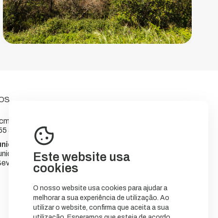
OS
m-sever.pt
55 566
nicipal de Sever do Vouga
nicípio
Este website usa
ever do Vouga
cookies
O nosso website usa cookies para ajudar a
melhorar a sua experiência de utilização. Ao
utilizar o website, confirma que aceita a sua
utilização. Esperamos que esteja de acordo.