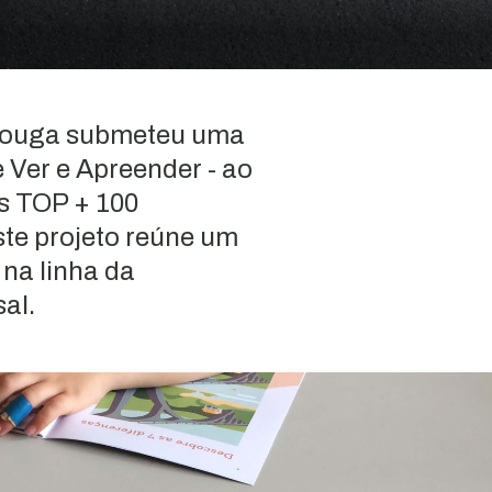
 Vouga submeteu uma
e Ver e Apreender - ao
s TOP + 100
te projeto reúne um
na linha da
al.