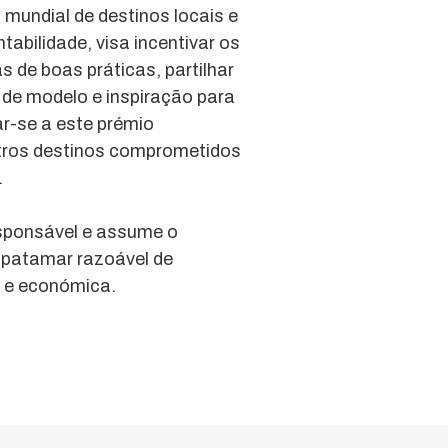
 mundial de destinos locais e
tabilidade, visa incentivar os
s de boas práticas, partilhar
 de modelo e inspiração para
r-se a este prémio
utros destinos comprometidos
.
esponsável e assume o
 patamar razoável de
l e económica.
Ria
de
Aveiro
Grande