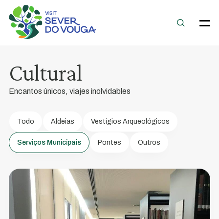
Biblioteca
Municipal
Sever
Cultural
do
Vouga
Encantos únicos, viajes inolvidables
La
Biblioteca
Todo
Aldeias
Vestígios Arqueológicos
Fija
Serviços Municipais
Pontes
Outros
nº
130
de
la
Fundación
Calouste
Gulbenkian