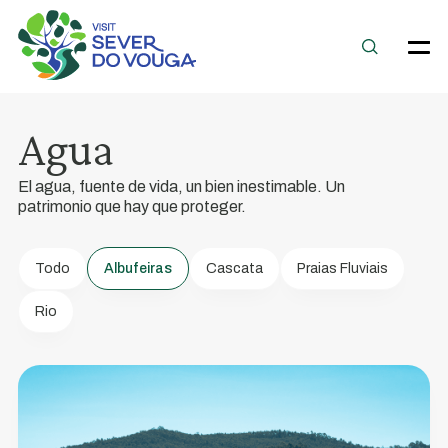
Couto
Agua
de
Esteves/Ribeiradio
El agua, fuente de vida, un bien inestimable. Un
Embalse
patrimonio que hay que proteger.
Ofrece
un
Todo
Albufeiras
Cascata
Praias Fluviais
paisaje
Rio
impresionante
para
la
verdadera
contemplación.