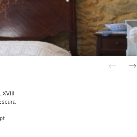
 XVIII
Escura
pt