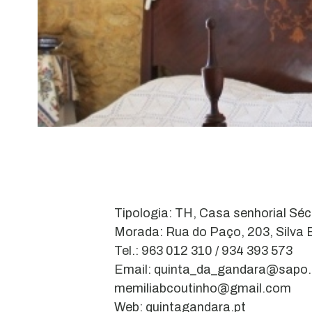
Tipologia: TH, Casa senhorial Séc.
Morada: Rua do Paço, 203, Silva 
Tel.: 963 012 310 / 934 393 573
Email: quinta_da_gandara@sapo.
memiliabcoutinho@gmail.com
Web: quintagandara.pt