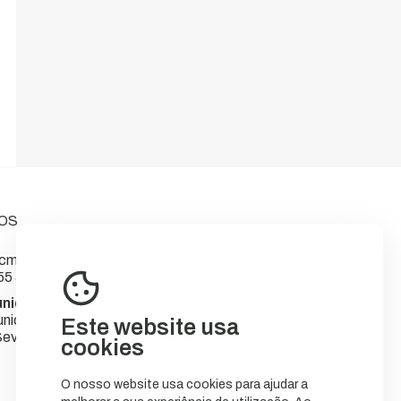
OS
m-sever.pt
55 566
nicipal de Sever do Vouga
nicípio
Este website usa
ever do Vouga
cookies
O nosso website usa cookies para ajudar a