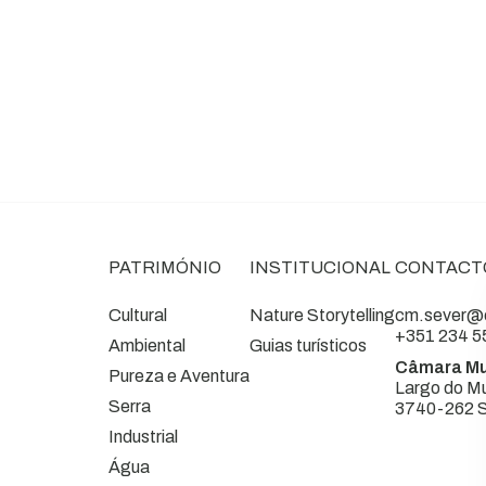
PATRIMÓNIO
INSTITUCIONAL
CONTACT
Cultural
Nature Storytelling
cm.sever@c
+351 234 5
Ambiental
Guias turísticos
Câmara Mu
Pureza e Aventura
Largo do Mu
Serra
3740-262 S
Industrial
Água