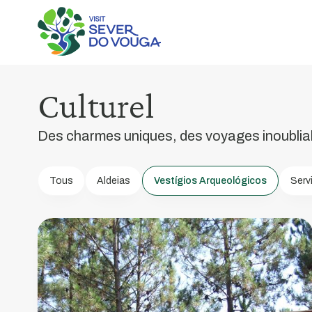
Anta
da
Culturel
Cerqueira
Des charmes uniques, des voyages inoublia
Ou
Anta
da
Tous
Aldeias
Vestígios Arqueológicos
Serv
Pedra
Moura
Dolmen
1