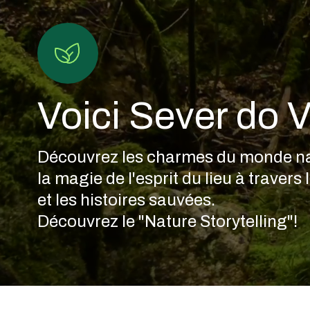
Voici Sever do 
Découvrez les charmes du monde na
la magie de l'esprit du lieu à travers l
et les histoires sauvées.
Anta
Découvrez le "Nature Storytelling"!
da
Cerqueira
Ou
Anta