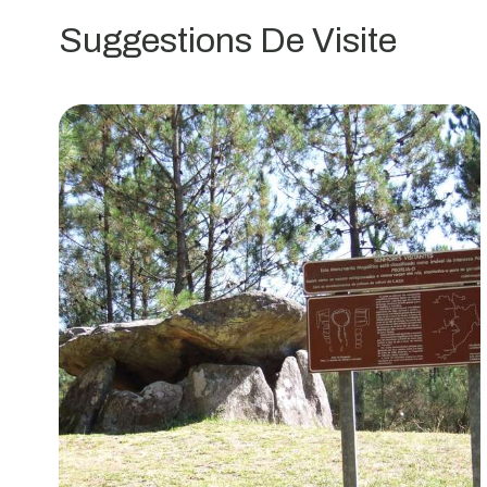
da
Suggestions De Visite
Pedra
Moura