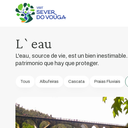
L`eau
Rio
Vouga
L'eau, source de vie, est un bien inestimable
patrimonio que hay que proteger.
Les
rivières
ont
Tous
Albufeiras
Cascata
Praias Fluviais
joué
un
rôle
important
dans
l'histoire
de