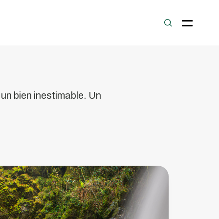
Rio
Gresso
 un bien inestimable. Un
ffluent
e
a
ivière
ouga.