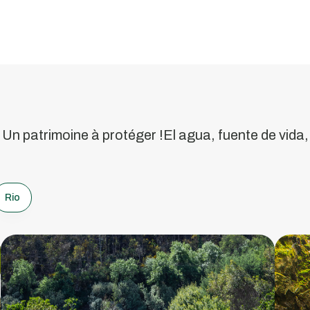
Rio
Bom/Rio
Mau
. Un patrimoine à protéger !El agua, fuente de vida,
Le
A
caractère
d
unique
l
Rio
d'une
r
rivière
V
qui
passe
du
Bon
au