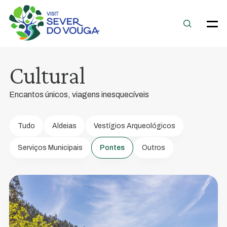
Ponte
do
Poço
de
Cultural
S.
Tiago
Encantos únicos, viagens inesquecíveis
Símbolo
de
Tudo
Aldeias
Vestígios Arqueológicos
identidade
Serviços Municipais
Pontes
Outros
de
toda
a
região
de
Sever
do